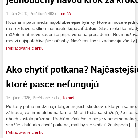
1. júla 2026, Prečítané 493x,
Tomáš
Rozmarín patrí medzi najobľúbenejšie bylinky, ktoré si môžete jed
máte zdravú rastlinu, nemusíte kupovať ďalšiu. Stačí niekoľko mla
môžete mať nové sadenice pripravené na presadenie. Rozmnožovan
medzi najspoľahlivejšie spôsoby. Nové rastliny si zachovajú všetky 
Pokračovanie článku
Ako chytiť potkana? Najčastejši
ktoré pasce nefungujú
16. júna 2026, Prečítané 771x,
Tomáš
Potkany patria medzi najinteligentnejších škodcov, s ktorými sa môž
záhrade, vo firme alebo na farme. Mnohí ľudia sa sťažujú, že nastra
dňoch zostala prázdna. Problém však často nie je v pasci samotnej, 
snažíte zistiť, ako chytiť potkana, mali by ste vedieť, že úspech […]
Pokračovanie článku