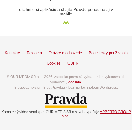
stiahnite si aplikáciu a čítajte Pravdu pohodlne aj v
mobile
Kontakty
Reklama
Otázky a odpovede
Podmienky používania
Cookies
GDPR
© OUR MEDIA SR a. s. 2026. Autorské práva sú vyhradené a vykonáva ich
vydavateľ,
viac info
.
Blogovací systém Blog.Pravda.sk beží na technológií Wordpress.
Kompletný video servis pre OUR MEDIA SR a.s. zabezpečuje
ARBERTO GROUP
s.r.o.
.