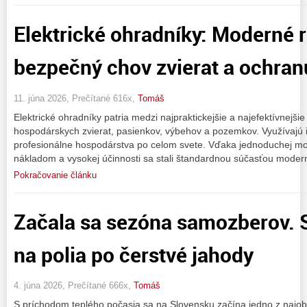
Elektrické ohradníky: Moderné r
bezpečný chov zvierat a ochra
11. júna 2026, Prečítané 616x,
Tomáš
Elektrické ohradníky patria medzi najpraktickejšie a najefektívnejši
hospodárskych zvierat, pasienkov, výbehov a pozemkov. Využívajú ic
profesionálne hospodárstva po celom svete. Vďaka jednoduchej m
nákladom a vysokej účinnosti sa stali štandardnou súčasťou moder
Pokračovanie článku
Začala sa sezóna samozberov. S
na polia po čerstvé jahody
4. júna 2026, Prečítané 666x,
Tomáš
S príchodom teplého počasia sa na Slovensku začína jedno z najob