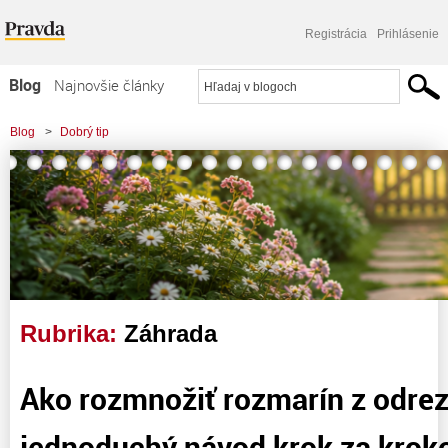
Registrácia
Prihlásenie
Blog
Najnovšie články
Najčítanejšie články
Blog
>
Dobrý tip
Najkomentovanejšie články
Zoznam blogov
Komerčné blogy
Rubrika:
Záhrada
Ako rozmnožiť rozmarín z odre
jednoduchý návod krok za kro