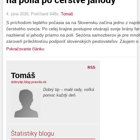
4. júna 2026, Prečítané 648x,
Tomáš
S príchodom teplého počasia sa na Slovensku začína jedno z najob
čerstvého ovocia. Po celej krajine postupne otvárajú svoje brány f
nazbierať si jahody priamo na poli. Sezóna samozberov je pre mno
zároveň príležitosťou podporiť slovenských pestovateľov. Záujem o
Pokračovanie článku
RSS
Tomáš
dobrytip.blog.pravda.sk
Dobrý tip – malé rady, veľká
pomoc každý deň.
Štatistiky blogu