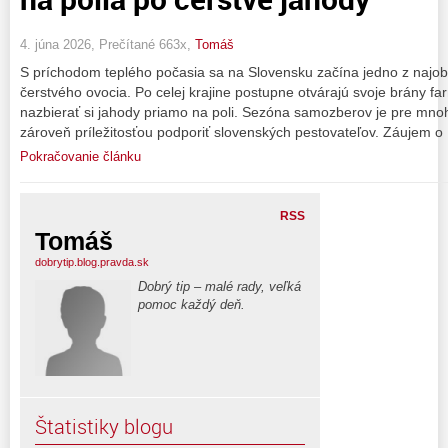
4. júna 2026, Prečítané 663x,
Tomáš
S príchodom teplého počasia sa na Slovensku začína jedno z najob
čerstvého ovocia. Po celej krajine postupne otvárajú svoje brány f
nazbierať si jahody priamo na poli. Sezóna samozberov je pre mno
zároveň príležitosťou podporiť slovenských pestovateľov. Záujem o
Pokračovanie článku
RSS
Tomáš
dobrytip.blog.pravda.sk
Dobrý tip – malé rady, veľká
pomoc každý deň.
Štatistiky blogu