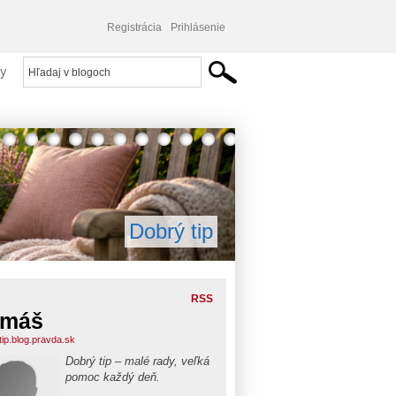
Registrácia
Prihlásenie
y
Dobrý tip
RSS
omáš
tip.blog.pravda.sk
Dobrý tip – malé rady, veľká
pomoc každý deň.