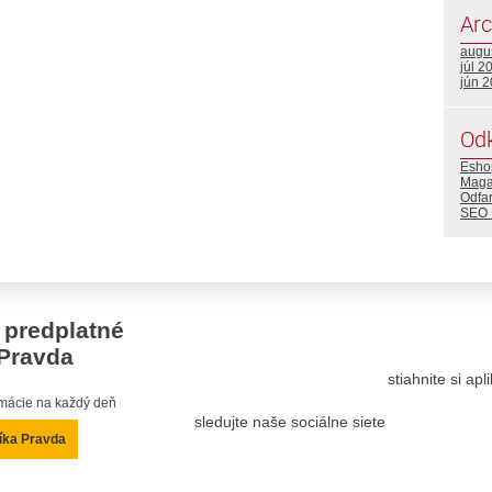
Arc
augu
júl 2
jún 
Od
Eshop
Maga
Odfa
SEO 
 predplatné
Pravda
stiahnite si ap
ormácie na každý deň
sledujte naše sociálne siete
íka Pravda