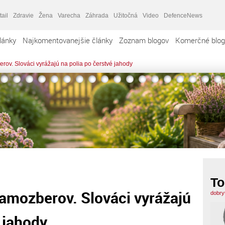
tail
Zdravie
Žena
Varecha
Záhrada
Užitočná
Video
DefenceNews
lánky
Najkomentovanejšie články
Zoznam blogov
Komerčné blog
ov. Slováci vyrážajú na polia po čerstvé jahody
T
amozberov. Slováci vyrážajú
dobry
 jahody