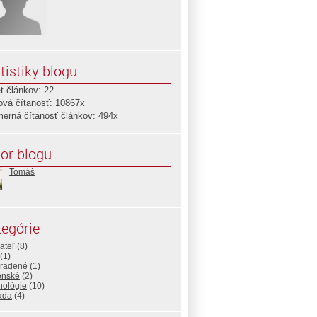
tistiky blogu
t článkov: 22
ová čítanosť: 10867x
merná čítanosť článkov: 494x
or blogu
Tomáš
egórie
ateľ
(8)
(1)
radené
(1)
enské
(2)
nológie
(10)
ada
(4)