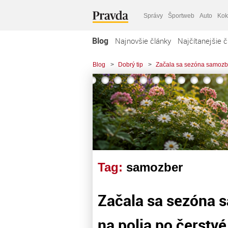
Správy
Športweb
Auto
Kok
Blog
Najnovšie články
Najčítanejšie č
Blog
>
Dobrý tip
>
Začala sa sezóna samozber
Tag:
samozber
Začala sa sezóna s
na polia po čerstvé