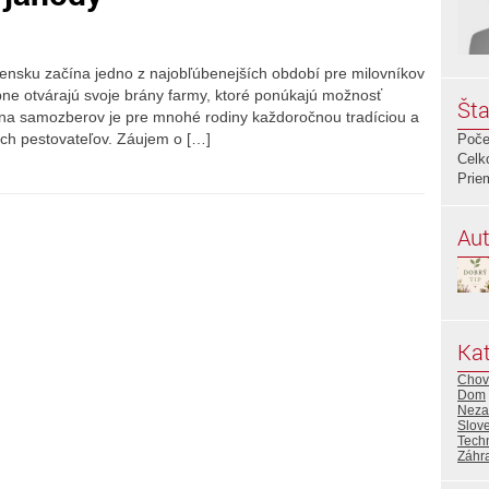
ensku začína jedno z najobľúbenejších období pre milovníkov
upne otvárajú svoje brány farmy, ktoré ponúkajú možnosť
Šta
zóna samozberov je pre mnohé rodiny každoročnou tradíciou a
ých pestovateľov. Záujem o […]
Poče
Celk
Prie
Aut
Kat
Chov
Dom
Neza
Slov
Tech
Záhr