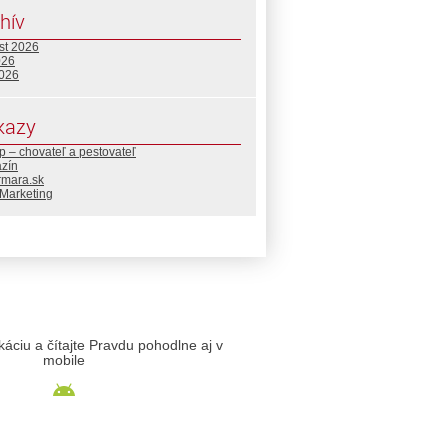
hív
st 2026
026
2026
kazy
 – chovateľ a pestovateľ
zín
rmara.sk
Marketing
likáciu a čítajte Pravdu pohodlne aj v
mobile